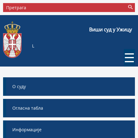
Виши суд у Ужицу
L
☰
О суду
Огласна табла
Информације