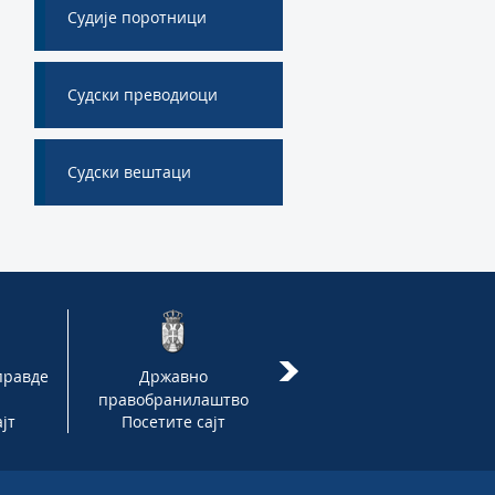
Судије поротници
Судски преводиоци
Судски вештаци
правде
Државно
Адвокатска комора
правобранилаштво
Србије
јт
Посетите сајт
Посетите сајт