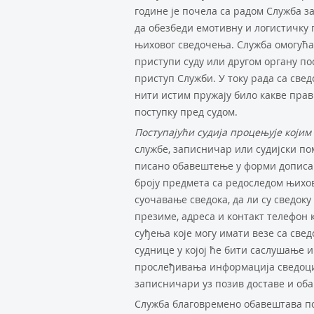
године је почела са радом Служба 
да обезбеди емотивну и логистичку
њиховог сведочења. Служба омогућав
приступи суду или другом органу пос
приступ Служби. У току рада са свед
нити истим пружају било какве пра
поступку пред судом.
Поступајући судија процењује који
службе, записничар или судијски п
писано обавештење у форми дописа 
броју предмета са редоследом њихо
суочавање сведока, да ли су сведоку
презиме, адреса и контакт телефон 
суђења које могу имати везе са св
суднице у којој ће бити саслушање 
прослеђивања информација сведоцим
записничари уз позив доставе и об
Служба благовремено обавештава пост