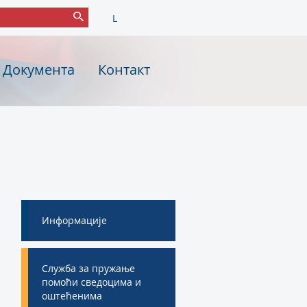
L
Документа
Контакт
Информације
Служба за пружање
помоћи сведоцима и
оштећенима