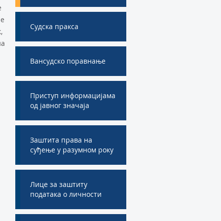
е
ле
Судска пракса
,
на
Вансудско поравнање
Приступ информацијама
од јавног значаја
Заштита права на
суђење у разумном року
Лице за заштиту
података о личности