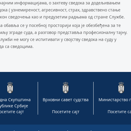
чајним информацијама, о захтеву сведока за додељивањем
ока ( узнемиреност, агресивност, страх, здравствено стање
акон сведочења као и предузетим радњама од стране Службе.
 обавља се у посебној просторији која је обезбеђена за те
емљу зграде суда, а разговор представља професионалну тајну.
лужби не могу се испитивати у својству сведока на суду у
да са сведоцима.
дна Скупштина
Врховни савет судства
Министарство 
ублике Србије
осетите сајт
Посетите сајт
Посетите са