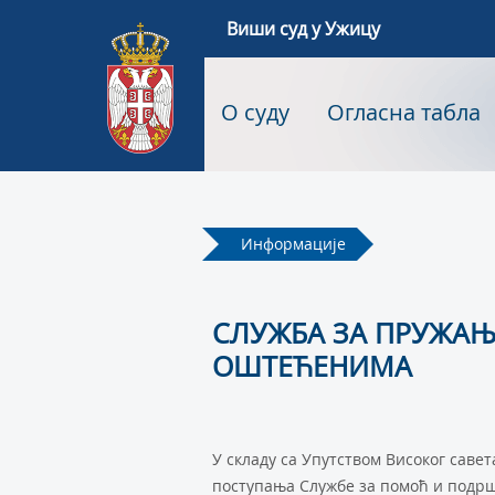
Виши суд у Ужицу
О суду
Огласна табла
Информације
СЛУЖБА ЗА ПРУЖА
ОШТЕЋЕНИМА
У складу са Упутством Високог савет
поступања Службе за помоћ и подрш