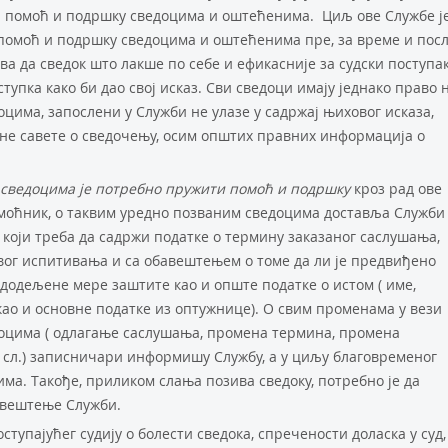
за помоћ и подршку сведоцима и оштећенима. Циљ ове Службе ј
 помоћ и подршку сведоцима и оштећенима пре, за време и пос
а да сведок што лакше по себе и ефикасније за судски поступак
тупка како би дао свој исказ. Сви сведоци имају једнако право 
оцима, запослени у Служби не улазе у садржај њиховог исказа,
вне савете о сведочењу, осим општих правних информација о
м сведоцима је потребно пружити помоћ и подршку
кроз рад ове
омоћник, о таквим уредно позваним сведоцима доставља Служби
који треба да садржи податке о термину заказаног саслушања,
вог испитивања и са обавештењем о томе да ли је предвиђено
 додељене мере заштите као и опште податке о истом ( име,
као и основне податке из оптужнице). О свим променама у вези
едоцима ( одлагање саслушања, промена термина, промена
и сл.) записничари информишу Службу, а у циљу благовременог
а. Такође, приликом слања позива сведоку, потребно је да
авештење Служби.
упајућег судију о болести сведока, спречености доласка у суд,