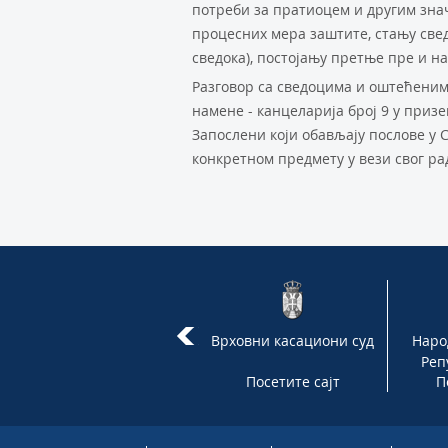
потреби за пратиоцем и другим зна
процесних мера заштите, стању свед
сведока), постојању претње пре и н
Разговор са сведоцима и оштећенима
намене - канцеларија број 9 у приз
Запослени који обављају послове у С
конкретном предмету у вези свог ра
Влада Републике Србије
Врховни касациони суд
Наро
Реп
Посетите сајт
Посетите сајт
П