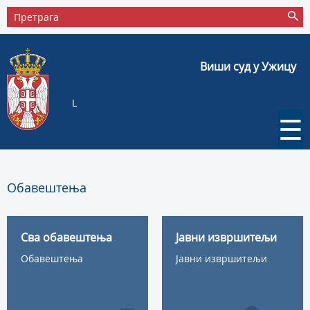
Виши суд у Ужицу
L
☰
Обавештења
Сва обавештења
Јавни извршитељи
Обавештења
Јавни извршитељи