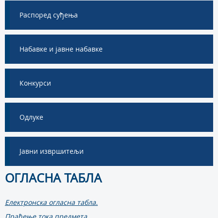
Распоред суђења
Набавке и јавне набавке
Конкурси
Одлуке
Јавни извршитељи
ОГЛАСНА ТАБЛА
Електронска огласна табла.
Праћење тока предмета.