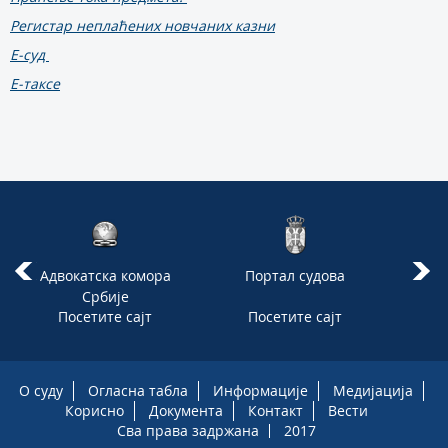
Регистар неплаћених новчаних казни
Е-суд
E-таксе
Адвокатска комора
Портал судова
Србије
Посетите сајт
Посетите сајт
П
стра
прав
201
О суду
Огласна табла
Информације
Медијација
Корисно
Документа
Контакт
Вести
Сва права задржана
2017