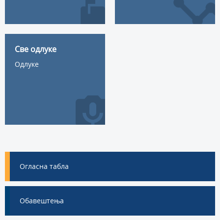
Све одлуке
Одлуке
Огласна табла
Oбавештења