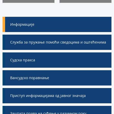
Информације
Служба за пружање помоћи сведоцима и оштећенима
Судска пракса
Вансудско поравнање
Приступ информацијама од јавног значаја
Заштита права на суђење у разумном року