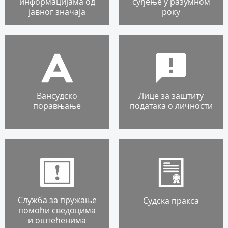
информацијама од
суђење у разумном
јавног значаја
року
Вансудско
Лице за заштиту
поравњање
података о личности
Служба за пружање
Судска пракса
помоћи сведоцима
и оштећенима