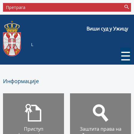
Виши суд у Ужицу
L
☰
Информације
Приступ
Заштита права на