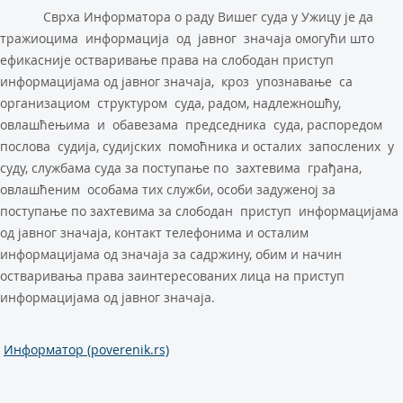
Сврха Информатора о раду Вишег суда у Ужицу је да
тражиоцима информација од јавног значаја омогући што
ефикасније остваривање права на слободан приступ
информацијама од јавног значаја, кроз упознавање са
организациом структуром суда, радом, надлежношћу,
овлашћењима и обавезама председника суда, распоредом
послова судија, судијских помоћника и осталих запослених у
суду, службама суда за поступање по захтевима грађана,
овлашћеним особама тих служби, особи задуженој за
поступање по захтевима за слободан приступ информацијама
од јавног значаја, контакт телефонима и осталим
информацијама од значаја за садржину, обим и начин
остваривања права заинтересованих лица на приступ
информацијама од јавног значаја.
Информатор (poverenik.rs)