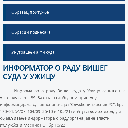
Образац притужбе
Обрасци поднесака
Унутрашњи акти суда
ИНФОРМАТОР О РАДУ ВИШЕГ
СУДА У УЖИЦУ
Информатор о раду Вишег суда у Ужицу сачињен је
у складу са чл. 39. Закона о слободном приступу
информацијама од јавног значаја ("Службени гласник PC", бр.
120/04, 54/07, 104/09, 36/10 и 105/21) и Упутством за израду и
објављивање информатора о раду органа јавне власти
("Службени гласник PC", бр.10/22 ).