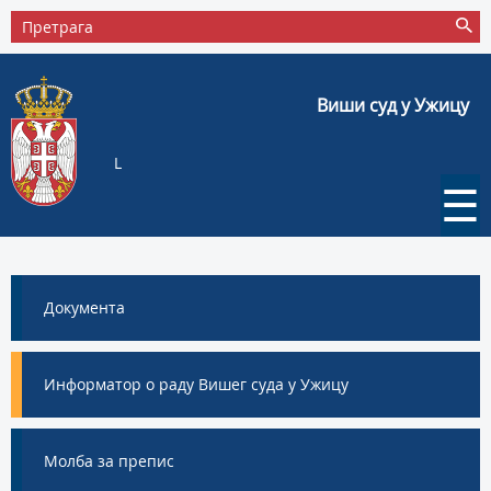
Виши суд у Ужицу
L
☰
Документа
Информатор о раду Вишег суда у Ужицу
Молба за препис