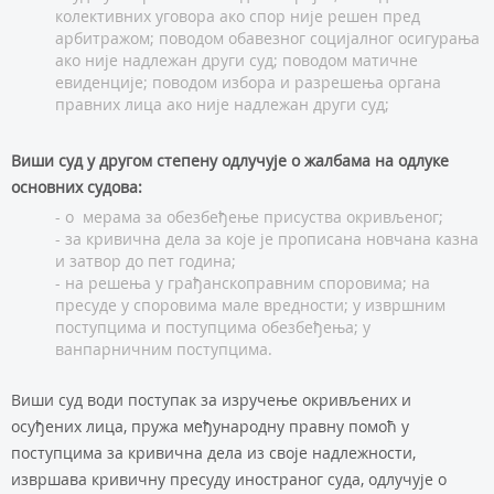
колективних уговора ако спор није решен пред
арбитражом; поводом обавезног социјалног осигурања
ако није надлежан други суд; поводом матичне
евиденције; поводом избора и разрешења органа
правних лица ако није надлежан други суд;
Виши суд у другом степену одлучује о жалбама на одлуке
основних судова:
- о мерама за обезбеђење присуства окривљеног;
- за кривична дела за које је прописана новчана казна
и затвор до пет година;
- на решења у грађанскоправним споровима; на
пресуде у споровима мале вредности; у извршним
поступцима и поступцима обезбеђења; у
ванпарничним поступцима.
Виши суд води поступак за изручење окривљених и
осуђених лица, пружа међународну правну помоћ у
поступцима за кривична дела из своје надлежности,
извршава кривичну пресуду иностраног суда, одлучује о