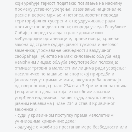
који уређује тајност података; позивање на насилну
промену уставног уређења; изазивање националне,
расне и верске мржње и нетрпељивости; повреда
територијалног суверенитета; удруживање ради
противуставне делатности; повреда угледа Републике
Србије; повреда угледа стране државе или
међународне организације; прање новца; кршење
закона од стране судије, јавног тужиоца и његовог
заменика; угрожавање безбедности ваздушног
саобраћаја; убиство на мах; силовање; обљуба над
немоћним лицем; обљуба злоупотребом положаја;
отмица; трговина малолетним лицима ради усвојења;
насилничко понашање на спортској приредби и
јавном скупу; примање мита; злоупотреба положаја
одговорног лица ( члан 234 став 3 Кривичног законика
) и кривична дела за која је посебним законом
утврђена надлежност вишег суда; злоупотреба у
јавним набавкама ( члан 234-а став 3 Кривичног
законика );
- суди у кривичном поступку према малолетним
учиниоцима кривичних дела;
- одлучује о молби за престанак мере безбедности или