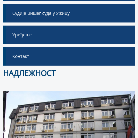
Судије Вишег суда у Ужицу
Уређење
Контакт
НАДЛЕЖНОСТ