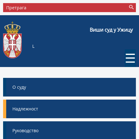
Виши суд у Ужицу
L
☰
О суду
Надлежност
Руководство