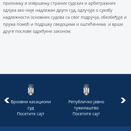
признању и извршењу страних судских и арбитражних
одлука ако није надлежан други суд, одлучује о сукобу
надлежности основних судова са свог подручја, обезбеђује и
пружа помоћ и подршку сведоцима и оштећенима и врши
друге послове одређене законом.
Врховни касациони
Републичко јавно
М
суд
тужилаштво
Посетите сајт
Посетите сајт
П