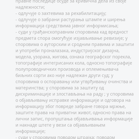
правне последице осуде за кривична дела из своје
надлежности;
- одлучује о захтевима за рехабилитацију;
- одлучује о забрани растурања штампе и ширења
информација средствима јавног информисања;
- суди у грађанскоправним споровима кад вредност
предмета спора омогућује изјављивање ревизије; у
споровима о ауторским и сродним правима и заштити
и употреби проналазака, индустријског дизајна,
модела, узорака, жигова, ознака географског порекла,
топографије интегрисаних кола, односно топографије
полупроводничких производа и оплемењивача
биљних сорти ако није надлежан други суд; у
споровима о оспоравању или утврђивању очинства и
материнства; у споровима за заштиту од
дискриминације и злостављања на раду ; у споровима
о објављивању исправке информације и одговора на
информацију због повреде забране говора мржње,
заштите права на приватни живот, односно права на
лични запис, пропуштања објављивања информације
и накнаде штете у вези са објављивањем
информације;
- суди у споровима поводом штрајка; поводом