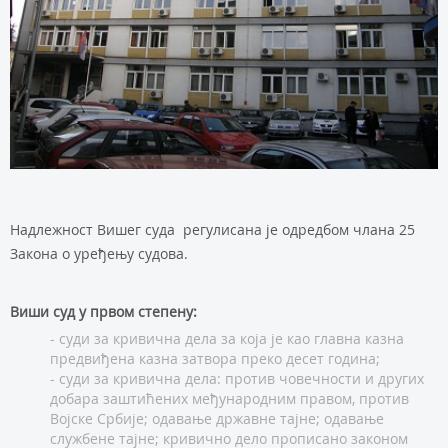
Надлежност Вишег суда регулисана је одредбом члана 25
Закона о уређењу судова.
Виши суд у првом степену:
- суди за кривична дела за која је као главна казна
предвиђена казна затвора преко десет година;
- суди за кривична дела: против човечности и других
добара заштићених међународним правом, против
Војске Србије; одавање државне тајне; одавање
службене тајне; кривично дело прописано законом