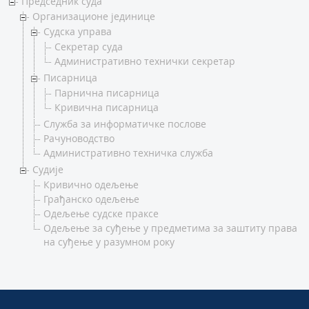
Председник суда
Организационе јединице
Судска управа
Секретар суда
Административно технички секретар
Писарница
Парнична писарница
Кривична писарница
Служба за информатичке послове
Рачуноводство
Административно техничка служба
Судије
Кривично одељење
Грађанско одељење
Одељење судске праксе
Одељење за суђење у предметима за заштиту права
на суђење у разумном року