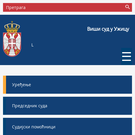
Виши суд у Ужицу
L
☰
Уређење
Председник суда
Судијски помоћници